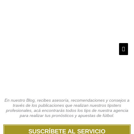
Ir
Men
al
prin
contenido
TIPSTERS
PROFESIONALES
En nuestro Blog, recibes asesoría, recomendaciones y consejos a
través de los publicaciones que realizan nuestros tipsters
profesionales, acá encontrarás todos los tips de nuestra agencia
para realizar tus pronósticos y apuestas de fútbol.
SUSCRÍBETE AL SERVICIO