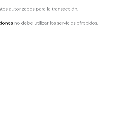
tos autorizados para la transacción.
ciones
no debe utilizar los servicios ofrecidos.