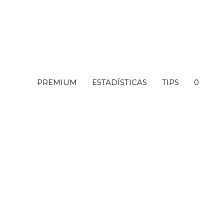
PREMIUM
ESTADÍSTICAS
TIPS
0