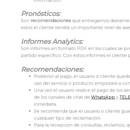
información.
Pronósticos:
Son
recomendaciones
que entregamos diariament
estos el cliente tendrá un importante nivel de as
Informes Analytics:
Son informes en formato PDF en los cuales se pre
partido específico. Con estos informes el cliente 
Recomendaciones:
Posterior al pago, el usuario o cliente que
uso del servicio o producto empezará a con
Una vez el usuario realice el pago de los s
de los canales de chat de
WhatsApp
y
TEL
inmediata.
Se recomienda que el usuario o cliente gua
cualquier tipo de reclamación.
Para la recepción de consultas, reclamos, q