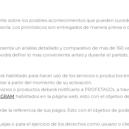
e sobre los posibles acontecimientos que pueden suceder
esoría. Los pronósticos son entregados de manera previa o 
senta un análisis detallado y comparativo de mas de 160 va
podrá definir lo mas conveniente antes y durante el partido.
dará habilitado para hacer uso de los servicios o productos
tar a partir del momento de su activación.
ervicios o productos deberá notificarlo a PROFETAGOL a tra
EGRAM
habilitados en la página web, esto con el objetivo d
rde la referencia de sus pagos. Esto con el objetivo de p
uejas o para el ejercicio de los derechos como usuario o cl