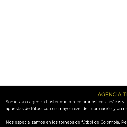
AGENCIA T
Somos una agencia tipster que ofrece pronósticos, análisis y a
apuestas de fútbol con un mayor nivel de información y un me
Nos especializamos en los torneos de fútbol de Colombia, Perú